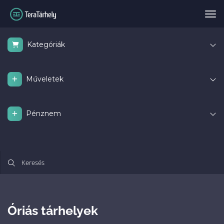
Vál
Kategóriák
Műveletek
Pénznem
Óriás tárhelyek