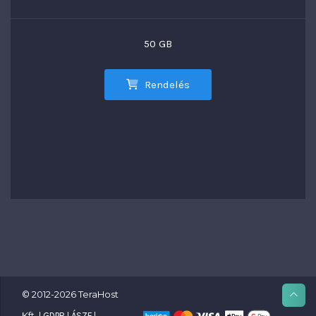
50 GB
Rendelés
© 2012-2026 TeraHost
Kft. |
|
|
GDPR
ÁSZF