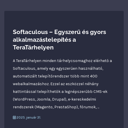
Te
Softaculous – Egyszerű és gyors
alkalmazástelepítés a
TeraTárhelyen
A TeraTárhelyen minden tárhelycsomaghoz elérhető a
Softaculous, amely egy egyszerűen használható,
automatizált telepítőrendszer több mint 400
webalkalmazáshoz. Ezzel az eszközzel néhány
kattintással telepíthetők a legnépszerűbb CMS-ek
(WordPress, Joomla, Drupal), e-kereskedelmi
rendszerek (Magento, PrestaShop), fórumok, ...
2025. január 31.