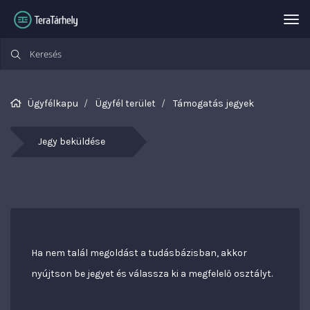
Vál
Ügyfélkapu
Ügyfél terület
Támogatás jegyek
Jegy beküldése
Ha nem talál megoldást a tudásbázisban, akkor
nyújtson be jegyet és válassza ki a megfelelő osztályt.