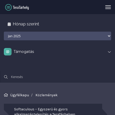
Vál
Hónap szerint
Támogatás
Ügyfélkapu
Közlemények
Softaculous – Egyszerű és gyors
alkalmazástelepítés a TeraTárhelyen