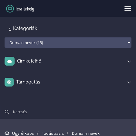
Vál
Kategóriák
Címkefelhő
Támogatás
Ügyfélkapu
Tudásbázis
Domain nevek