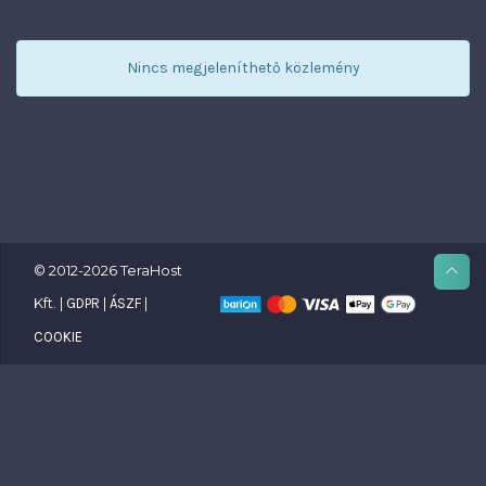
Nincs megjeleníthető közlemény
© 2012-2026 TeraHost
Kft. |
|
|
GDPR
ÁSZF
COOKIE