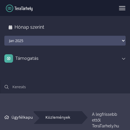
Vál
Hónap szerint
Támogatás
A legfrissebb 
Ügyfélkapu
Közlemények
ettől 
TeraTarhely.hu