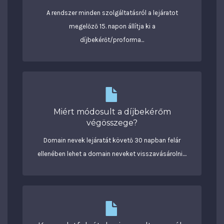
A rendszer minden szolgáltatásról a lejáratot
megelőző 15. napon állítja ki a
díjbekérőt/proforma...
Miért módosult a díjbekérőm
végösszege?
Domain nevek lejáratát követő 30 napban felár
ellenében lehet a domain neveket visszavásárolni....