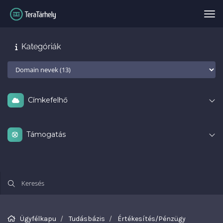
Vál
Kategóriák
Címkefelhő
Támogatás
Ügyfélkapu
Tudásbázis
Értékesítés/Pénzügy