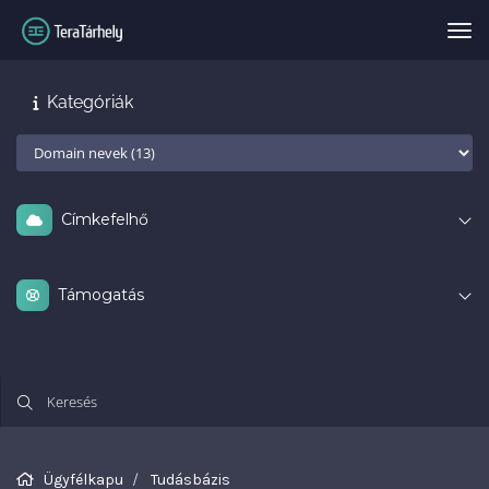
Vál
Kategóriák
Címkefelhő
Támogatás
Ügyfélkapu
Tudásbázis