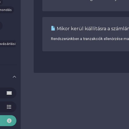
ő
mondás
r
Mikor kerül kiállításra a száml
Rendszerünkben a tranzakciók ellenőrzése man
avásárlási