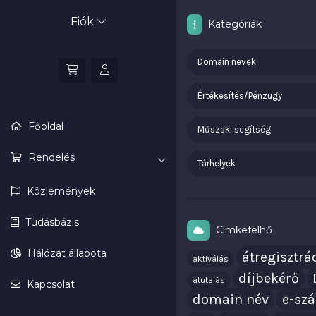
Fiók
Kategóriák
Domain nevek
Értékesítés/Pénzügy
Főoldal
Műszaki segítség
Rendelés
Tárhelyek
Közlemények
Tudásbázis
Címkefelhő
Hálózat állapota
átregisztrá
aktiválás
díjbekérő
átutalás
Kapcsolat
domain név
e-sz