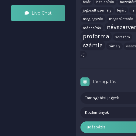
felár
hitelesítés
hozzáfér
jogosult személy
lejárt
le
Live Chat
megjegyzés
megszűntetés
névszerve
módosítás
proforma
sorszám
számla
tárhely
vissz
díj
Támogatás
Támogatási jegyek
Közlemények
Tudásbázis