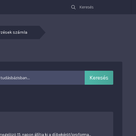
gyzések számla
egelőző 15. napon állítja ki a díjbekérőt/proforma...