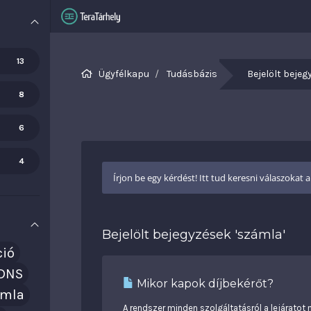
13
Ügyfélkapu
Tudásbázis
Bejelölt beje
8
6
4
Bejelölt bejegyzések 'számla'
ció
DNS
Mikor kapok díjbekérőt?
ámla
A rendszer minden szolgáltatásról a lejáratot m